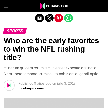
Salir de la versión móvil
SPORTS
Who are the early favorites
to win the NFL rushing
title?
Et harum quidem rerum facilis est et expedita distinctio.
Nam libero tempore, cum soluta nobis est eligendi optio.
Published
9 años ago
on
julio 3, 2017
By
chiapas.com