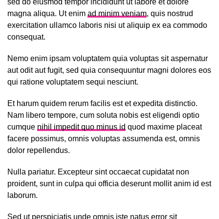
sed do eiusmod tempor incididunt ut labore et dolore
magna aliqua. Ut enim
ad minim veniam
, quis nostrud
exercitation ullamco laboris nisi ut aliquip ex ea commodo
consequat.
Nemo enim ipsam voluptatem quia voluptas sit aspernatur
aut odit aut fugit, sed quia consequuntur magni dolores eos
qui ratione voluptatem sequi nesciunt.
Et harum quidem rerum facilis est et expedita distinctio.
Nam libero tempore, cum soluta nobis est eligendi optio
cumque
nihil impedit quo minus id
quod maxime placeat
facere possimus, omnis voluptas assumenda est, omnis
dolor repellendus.
Nulla pariatur. Excepteur sint occaecat cupidatat non
proident, sunt in culpa qui officia deserunt mollit anim id est
laborum.
Sed ut perspiciatis unde omnis iste natus error sit