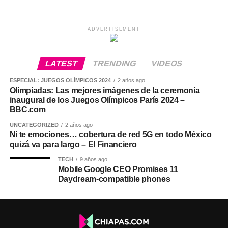
ADVERTISEMENT
LATEST
TRENDING
VIDEOS
ESPECIAL: JUEGOS OLÍMPICOS 2024
2 años ago
Olimpiadas: Las mejores imágenes de la ceremonia
inaugural de los Juegos Olímpicos París 2024 –
BBC.com
UNCATEGORIZED
2 años ago
Ni te emociones… cobertura de red 5G en todo México
quizá va para largo – El Financiero
TECH
9 años ago
Mobile Google CEO Promises 11
Daydream-compatible phones