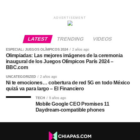
ADVERTISEMENT
LATEST
TRENDING
VIDEOS
ESPECIAL: JUEGOS OLÍMPICOS 2024
2 años ago
Olimpiadas: Las mejores imágenes de la ceremonia
inaugural de los Juegos Olímpicos París 2024 –
BBC.com
UNCATEGORIZED
2 años ago
Ni te emociones… cobertura de red 5G en todo México
quizá va para largo – El Financiero
TECH
9 años ago
Mobile Google CEO Promises 11
Daydream-compatible phones