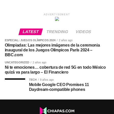
ADVERTISEMENT
LATEST
TRENDING
VIDEOS
ESPECIAL: JUEGOS OLÍMPICOS 2024
2 años ago
Olimpiadas: Las mejores imágenes de la ceremonia
inaugural de los Juegos Olímpicos París 2024 –
BBC.com
UNCATEGORIZED
2 años ago
Ni te emociones… cobertura de red 5G en todo México
quizá va para largo – El Financiero
TECH
9 años ago
Mobile Google CEO Promises 11
Daydream-compatible phones