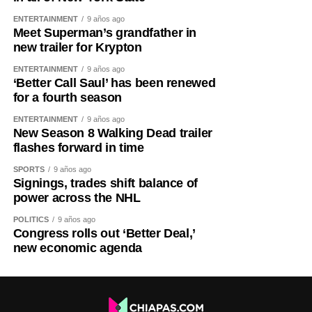
ENTERTAINMENT
9 años ago
Meet Superman’s grandfather in
new trailer for Krypton
ENTERTAINMENT
9 años ago
‘Better Call Saul’ has been renewed
for a fourth season
ENTERTAINMENT
9 años ago
New Season 8 Walking Dead trailer
flashes forward in time
SPORTS
9 años ago
Signings, trades shift balance of
power across the NHL
POLITICS
9 años ago
Congress rolls out ‘Better Deal,’
new economic agenda