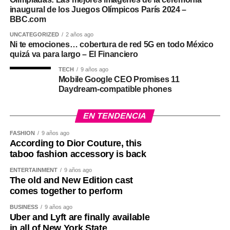
inaugural de los Juegos Olímpicos París 2024 –
BBC.com
UNCATEGORIZED
2 años ago
Ni te emociones… cobertura de red 5G en todo México
quizá va para largo – El Financiero
TECH
9 años ago
Mobile Google CEO Promises 11
Daydream-compatible phones
EN TENDENCIA
FASHION
9 años ago
According to Dior Couture, this
taboo fashion accessory is back
ENTERTAINMENT
9 años ago
The old and New Edition cast
comes together to perform
BUSINESS
9 años ago
Uber and Lyft are finally available
in all of New York State