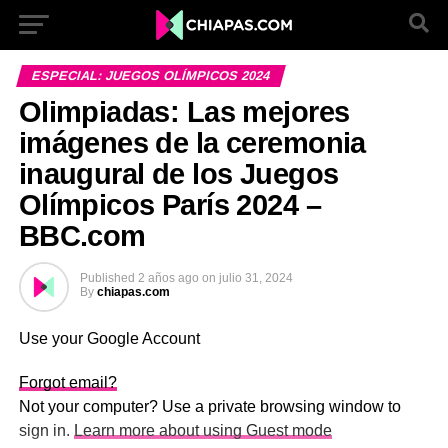
Ir a la versión móvil
ESPECIAL: JUEGOS OLÍMPICOS 2024
Olimpiadas: Las mejores
imágenes de la ceremonia
inaugural de los Juegos
Olímpicos París 2024 –
BBC.com
Published
2 años ago
on
julio 31, 2024
By
chiapas.com
Use your Google Account
Forgot email?
Not your computer? Use a private browsing window to
sign in.
Learn more about using Guest mode