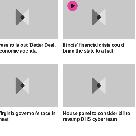
ss rolls out ‘Better Deal,’
Illinois’ financial crisis could
conomic agenda
bring the state to a halt
Virginia governor’s race in
House panel to consider bill to
heat
revamp DHS cyber team