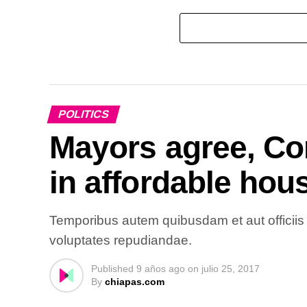
POLITICS
Mayors agree, Co
in affordable hou
Temporibus autem quibusdam et aut officiis 
voluptates repudiandae.
Published
9 años ago
on
julio 25, 2017
By
chiapas.com