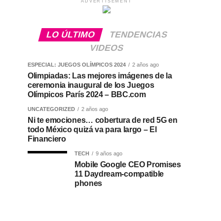
ADVERTISEMENT
LO ÚLTIMO
TENDENCIAS
VIDEOS
ESPECIAL: JUEGOS OLÍMPICOS 2024
2 años ago
Olimpiadas: Las mejores imágenes de la
ceremonia inaugural de los Juegos
Olímpicos París 2024 – BBC.com
UNCATEGORIZED
2 años ago
Ni te emociones… cobertura de red 5G en
todo México quizá va para largo – El
Financiero
TECH
9 años ago
Mobile Google CEO Promises
11 Daydream-compatible
phones