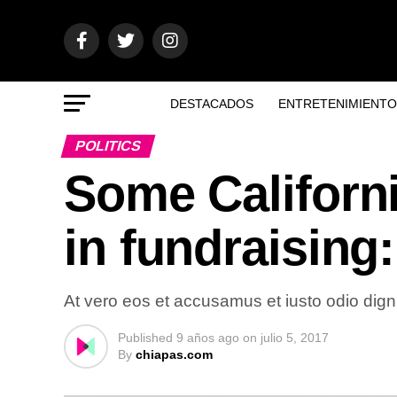
DESTACADOS
ENTRETENIMIENTO
POLITICS
Some Californ
in fundraising:
At vero eos et accusamus et iusto odio dign
Published
9 años ago
on
julio 5, 2017
By
chiapas.com