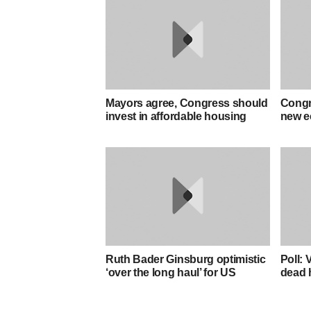
Mayors agree, Congress should
Congre
invest in affordable housing
new e
Ruth Bader Ginsburg optimistic
Poll: 
‘over the long haul’ for US
dead 