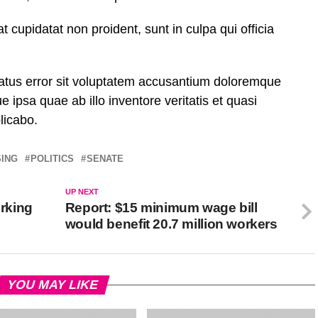
t cupidatat non proident, sunt in culpa qui officia
natus error sit voluptatem accusantium doloremque
ipsa quae ab illo inventore veritatis et quasi
licabo.
SING
POLITICS
SENATE
UP NEXT
rking
Report: $15 minimum wage bill
would benefit 20.7 million workers
YOU MAY LIKE