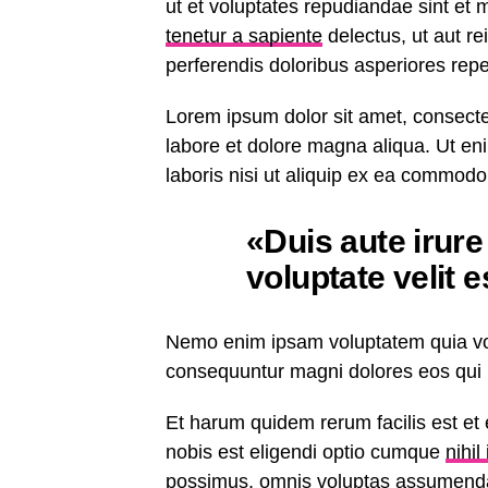
ut et voluptates repudiandae sint et
tenetur a sapiente
delectus, ut aut re
perferendis doloribus asperiores repel
Lorem ipsum dolor sit amet, consectet
labore et dolore magna aliqua. Ut e
laboris nisi ut aliquip ex ea commod
«Duis aute irure
voluptate velit 
Nemo enim ipsam voluptatem quia volu
consequuntur magni dolores eos qui 
Et harum quidem rerum facilis est et 
nobis est eligendi optio cumque
nihil
possimus, omnis voluptas assumenda 