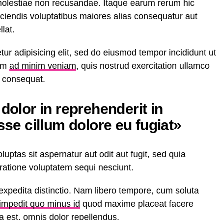
 molestiae non recusandae. Itaque earum rerum hic
iciendis voluptatibus maiores alias consequatur aut
lat.
ur adipisicing elit, sed do eiusmod tempor incididunt ut
nim
ad minim veniam
, quis nostrud exercitation ullamco
o consequat.
 dolor in reprehenderit in
esse cillum dolore eu fugiat»
ptas sit aspernatur aut odit aut fugit, sed quia
ratione voluptatem sequi nesciunt.
expedita distinctio. Nam libero tempore, cum soluta
 impedit quo minus id
quod maxime placeat facere
est, omnis dolor repellendus.